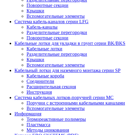
Поворотные секции
Крышки
Вспомогательные элементы
Система кабель-каналов серии LFG
Кабель-каналы
Разделительные перегородки
Поворотные секции
Кабельные лотки для укладки в грунт серии BK/BKS
Кабельные лотки
Разделительные перегородки
Крышки
Вспомогательные элементы
Кабельный лотки для наземного монтажа серии SP
Кабельные короба
Соединители
Расширительная секция
Инструкция
Система кабельных лотков-поручней серии MC
Поручни с встроенными кабельными каналами
Вспомогательные элементы
Информация
Термореактивные полимеры
Пластмасса
Методы цинкования